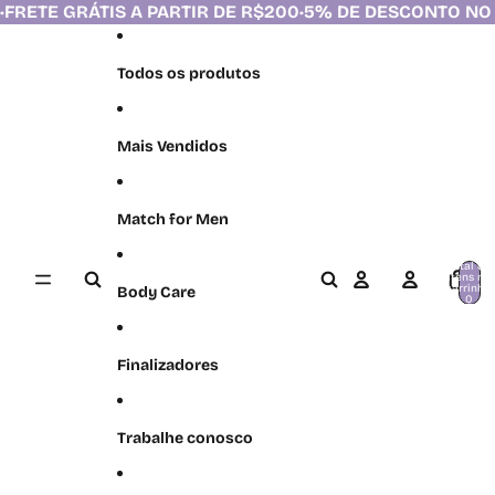
Pular para o conteúdo
PARTIR DE R$200
•
5% DE DESCONTO NO PIX
•
FRETE GRÁTIS
Todos os produtos
Mais Vendidos
Match for Men
Total de
itens no
carrinho:
Body Care
0
Finalizadores
Trabalhe conosco