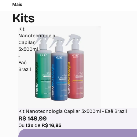
Mais
Kits
Ir para a lista de resultados
Kit
Nanotecnologia
Capilar
3x500ml
-
Eaê
Brazil
Kit Nanotecnologia Capilar 3x500ml - Eaê Brazil
R$ 149,99
Ou
12x
de
R$ 16,85