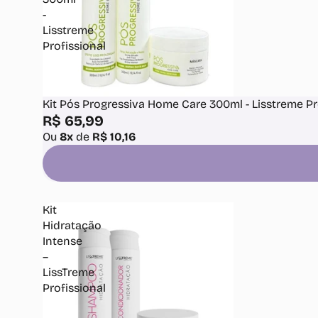
-
Lisstreme
Profissional
Kit Pós Progressiva Home Care 300ml - Lisstreme Pr
R$ 65,99
Ou
8x
de
R$ 10,16
Kit
Hidratação
Intense
–
LissTreme
Profissional