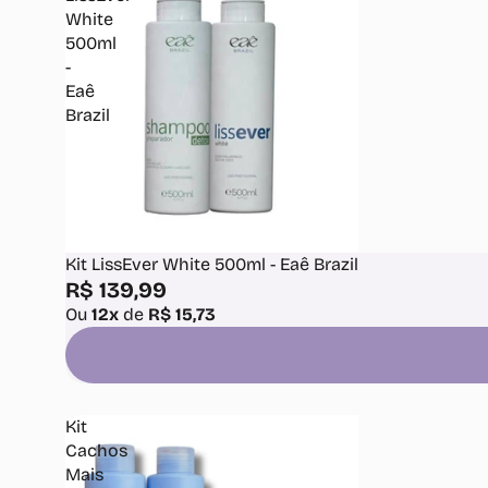
White
500ml
-
Eaê
Brazil
Kit LissEver White 500ml - Eaê Brazil
R$ 139,99
Ou
12x
de
R$ 15,73
Kit
Cachos
Mais