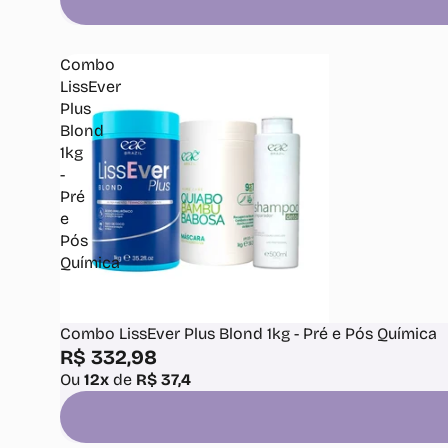
Combo
LissEver
Plus
Blond
1kg
-
Pré
e
Pós
Química
Combo LissEver Plus Blond 1kg - Pré e Pós Química
R$ 332,98
Ou
12x
de
R$ 37,4