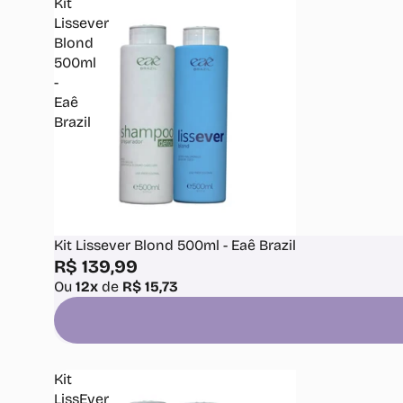
Kit
Lissever
Blond
500ml
-
Eaê
Brazil
Kit Lissever Blond 500ml - Eaê Brazil
R$ 139,99
Ou
12x
de
R$ 15,73
Kit
LissEver