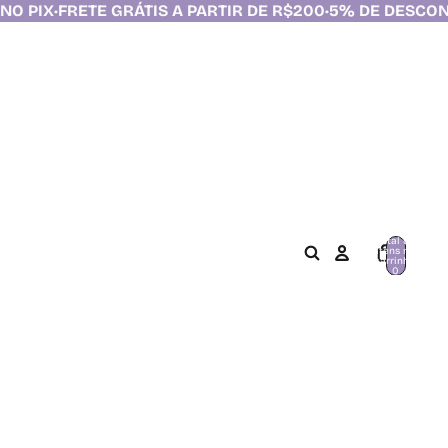
 A PARTIR DE R$200
•
5% DE DESCONTO NO PIX
•
FRETE GRÁ
Total de
itens no
carrinho:
0