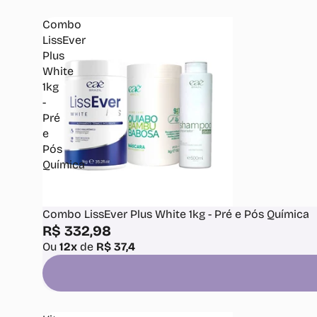
Combo
LissEver
Plus
White
1kg
-
Pré
e
Pós
Química
Combo LissEver Plus White 1kg - Pré e Pós Química
R$ 332,98
Ou
12x
de
R$ 37,4