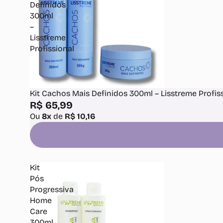
Definidos
300ml
–
Lisstreme
Profissional
Kit Cachos Mais Definidos 300ml – Lisstreme Profis
R$ 65,99
Ou
8x
de
R$ 10,16
Kit
Pós
Progressiva
Home
Care
300ml